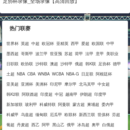
足协杯录像_全场录像【高清回放】
热门联赛
世界杯
英超
中超
欧冠杯
亚精英
西甲
爱超
欧国联
中甲
墨西超
哥斯甲
波兰甲
世亚预
苏超
荷甲
法甲
意甲
美职业
日职联
欧协联
沙特联
澳超
沙特甲
俄超
韩K联
足协杯
德甲
土超
NBA
CBA
WNBA
WCBA
NBA-G
日足联
阿根廷杯
亚美超
亚洲杯
美洲杯
印尼甲
摩尔甲
北马其甲
中女超
韩K2联
阿联酋超
印度超
中冠
越南甲
伊朗超
印度甲
新加坡联
玻利甲
科威特联
阿曼联
蒙古超
柬埔超
委内甲
科威甲
乌兹超
缅甸联
厄瓜甲
欧联杯
新西兰联
世俱杯
芬超
葡超
丹麦超
西乙
阿甲
黑山乙
俄甲
冰岛超
奥甲
白俄超