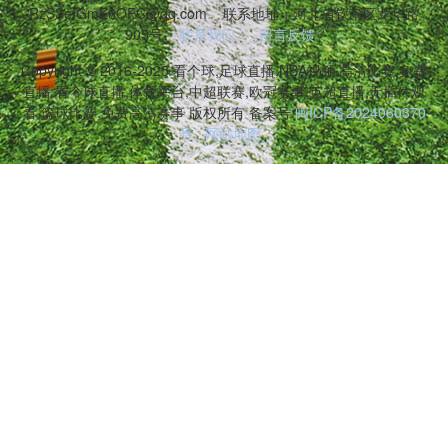
RzSSeIGmE6OFC@qq.com
联系地址：河北省钦南区龙华路
905号
联系我们
留言反馈
Copyright © 2016-2025 看个球,足球直播,NBA视频,高清比赛,免费
直播,看个球直播,体育平台,中超联赛,欧冠赛事,英超直播,无插件观
看,篮球比赛,免费高清赛事 版权所有 备案号:
闽ICP备2024060370
号
网站地图