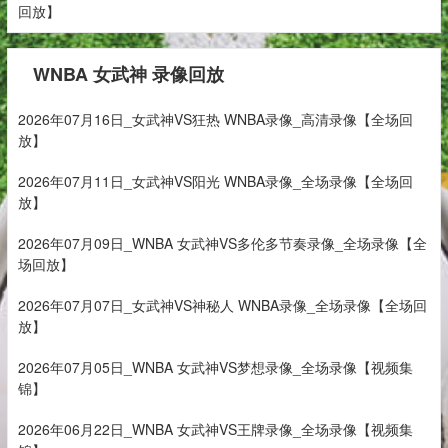
回放】
WNBA 女武神 录像回放
2026年07月16日_女武神VS狂热 WNBA录像_高清录像【全场回
放】
2026年07月11日_女武神VS阳光 WNBA录像_全场录像【全场回
放】
2026年07月09日_WNBA 女武神VS多伦多节奏录像_全场录像【全
场回放】
2026年07月07日_女武神VS神秘人 WNBA录像_全场录像【全场回
放】
2026年07月05日_WNBA 女武神VS梦想录像_全场录像【视频集
锦】
2026年06月22日_WNBA 女武神VS王牌录像_全场录像【视频集