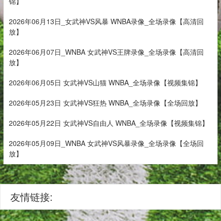
锦】
2026年06月13日_女武神VS风暴 WNBA录像_全场录像【高清回
放】
2026年06月07日_WNBA 女武神VS王牌录像_全场录像【高清回
放】
2026年06月05日 女武神VS山猫 WNBA_全场录像【视频集锦】
2026年05月23日 女武神VS狂热 WNBA_全场录像【全场回放】
2026年05月22日 女武神VS自由人 WNBA_全场录像【视频集锦】
2026年05月09日_WNBA 女武神VS风暴录像_全场录像【全场回
放】
友情链接: