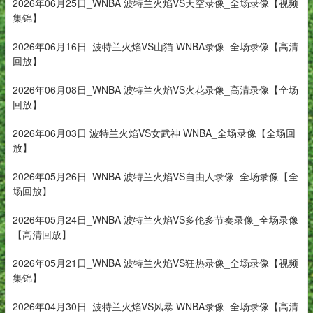
2026年06月25日_WNBA 波特兰火焰VS天空录像_全场录像【视频
集锦】
2026年06月16日_波特兰火焰VS山猫 WNBA录像_全场录像【高清
回放】
2026年06月08日_WNBA 波特兰火焰VS火花录像_高清录像【全场
回放】
2026年06月03日 波特兰火焰VS女武神 WNBA_全场录像【全场回
放】
2026年05月26日_WNBA 波特兰火焰VS自由人录像_全场录像【全
场回放】
2026年05月24日_WNBA 波特兰火焰VS多伦多节奏录像_全场录像
【高清回放】
2026年05月21日_WNBA 波特兰火焰VS狂热录像_全场录像【视频
集锦】
2026年04月30日_波特兰火焰VS风暴 WNBA录像_全场录像【高清