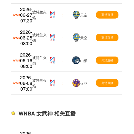
2026-
波特兰火
06-27
WNBA
:
天空
高清直播
焰
07:30
2026-
波特兰火
06-25
WNBA
:
天空
高清直播
焰
08:00
2026-
波特兰火
06-16
WNBA
:
山猫
高清直播
焰
08:00
2026-
波特兰火
06-08
WNBA
:
火花
高清直播
焰
07:00
WNBA 女武神 相关直播
2026-