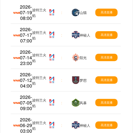
2026-
波特兰火
07-19
WNBA
:
山猫
高清直播
焰
08:00
2026-
波特兰火
07-17
WNBA
:
神秘人
高清直播
焰
07:00
2026-
波特兰火
07-14
WNBA
:
阳光
高清直播
焰
23:00
2026-
波特兰火
07-12
WNBA
:
梦想
高清直播
焰
04:00
2026-
波特兰火
07-05
WNBA
:
风暴
高清直播
焰
09:00
2026-
波特兰火
06-29
WNBA
:
神秘人
高清直播
焰
03:00