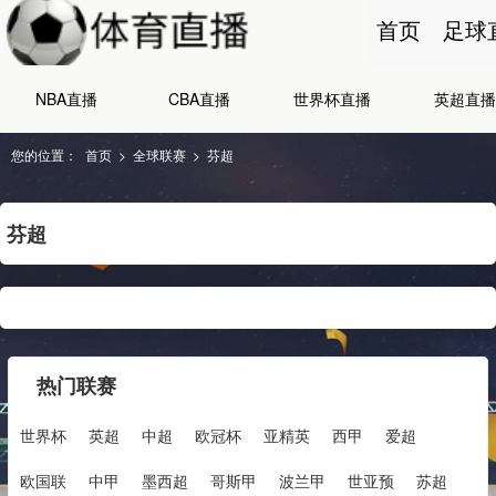
首页
足球
NBA直播
CBA直播
世界杯直播
英超直播
您的位置：
首页
>
全球联赛
>
芬超
芬超
热门联赛
世界杯
英超
中超
欧冠杯
亚精英
西甲
爱超
欧国联
中甲
墨西超
哥斯甲
波兰甲
世亚预
苏超