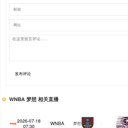
发布评论
WNBA 梦想 相关直播
2026-07-18
WNBA
:
梦想
07:30