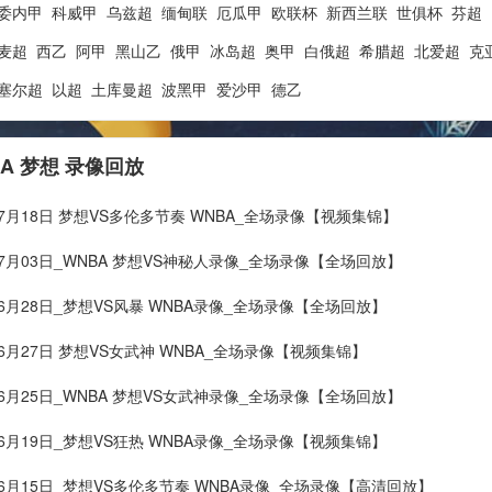
委内甲
科威甲
乌兹超
缅甸联
厄瓜甲
欧联杯
新西兰联
世俱杯
芬超
麦超
西乙
阿甲
黑山乙
俄甲
冰岛超
奥甲
白俄超
希腊超
北爱超
克
塞尔超
以超
土库曼超
波黑甲
爱沙甲
德乙
BA 梦想 录像回放
07月18日 梦想VS多伦多节奏 WNBA_全场录像【视频集锦】
年07月03日_WNBA 梦想VS神秘人录像_全场录像【全场回放】
06月28日_梦想VS风暴 WNBA录像_全场录像【全场回放】
06月27日 梦想VS女武神 WNBA_全场录像【视频集锦】
年06月25日_WNBA 梦想VS女武神录像_全场录像【全场回放】
06月19日_梦想VS狂热 WNBA录像_全场录像【视频集锦】
年06月15日_梦想VS多伦多节奏 WNBA录像_全场录像【高清回放】