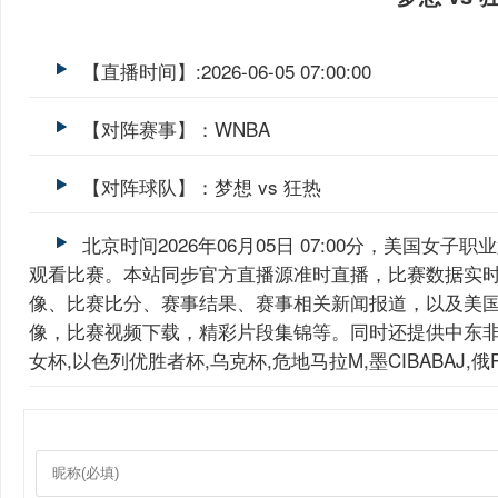
【直播时间】:2026-06-05 07:00:00
【对阵赛事】：WNBA
【对阵球队】：梦想 vs 狂热
北京时间2026年06月05日 07:00分，美国女子
观看比赛。本站同步官方直播源准时直播，比赛数据实
像、比赛比分、赛事结果、赛事相关新闻报道，以及美
像，比赛视频下载，精彩片段集锦等。同时还提供中东非俱,
女杯,以色列优胜者杯,乌克杯,危地马拉M,墨CIBABAJ,