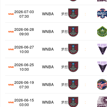
2026-07-03
WNBA
:
梦想
07:30
2026-06-28
WNBA
:
梦想
09:00
2026-06-27
WNBA
:
梦想
10:00
2026-06-25
WNBA
:
梦想
10:00
2026-06-19
WNBA
:
梦想
07:30
2026-06-15
WNBA
:
梦想
03:00