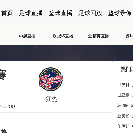
首页
足球直播
篮球直播
足球回放
篮球录像
中超直播
欧冠杯直播
亚精英直播
西
热门
赛
世界杯
世亚预
狂热
:00:00
韩K联
亚美超
印度超
狂热