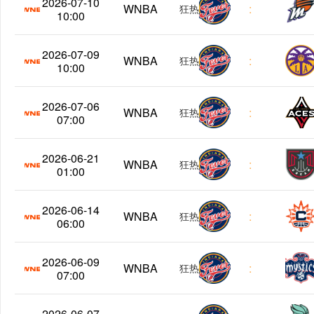
2026-07-10
WNBA
:
狂热
10:00
2026-07-09
WNBA
:
狂热
10:00
2026-07-06
WNBA
:
狂热
07:00
2026-06-21
WNBA
:
狂热
01:00
2026-06-14
WNBA
:
狂热
06:00
2026-06-09
WNBA
:
狂热
07:00
2026-06-07