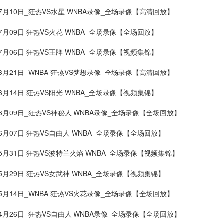
07月10日_狂热VS水星 WNBA录像_全场录像【高清回放】
07月09日 狂热VS火花 WNBA_全场录像【全场回放】
07月06日 狂热VS王牌 WNBA_全场录像【视频集锦】
06月21日_WNBA 狂热VS梦想录像_全场录像【高清回放】
06月14日 狂热VS阳光 WNBA_全场录像【视频集锦】
年06月09日_狂热VS神秘人 WNBA录像_全场录像【全场回放】
06月07日 狂热VS自由人 WNBA_全场录像【全场回放】
05月31日 狂热VS波特兰火焰 WNBA_全场录像【视频集锦】
05月29日 狂热VS女武神 WNBA_全场录像【视频集锦】
05月14日_WNBA 狂热VS火花录像_全场录像【全场回放】
年04月26日_狂热VS自由人 WNBA录像_全场录像【全场回放】