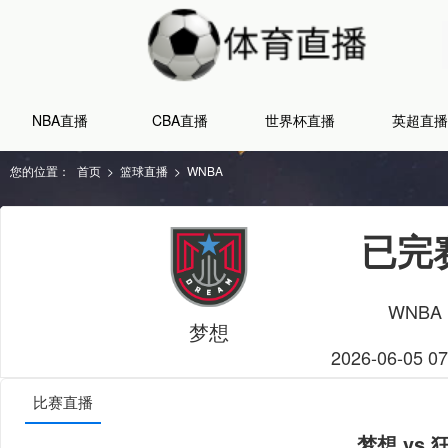
NBA直播
CBA直播
世界杯直播
英超直播
您的位置：
首页
>
篮球直播
>
WNBA
已完
WNBA
梦想
2026-06-05 07
比赛直播
梦想 vs 