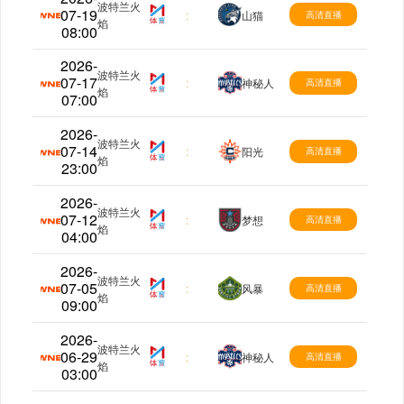
波特兰火
07-19
WNBA
:
山猫
高清直播
焰
08:00
2026-
波特兰火
07-17
WNBA
:
神秘人
高清直播
焰
07:00
2026-
波特兰火
07-14
WNBA
:
阳光
高清直播
焰
23:00
2026-
波特兰火
07-12
WNBA
:
梦想
高清直播
焰
04:00
2026-
波特兰火
07-05
WNBA
:
风暴
高清直播
焰
09:00
2026-
波特兰火
06-29
WNBA
:
神秘人
高清直播
焰
03:00