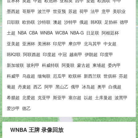
世界杯
英超
中超
欧冠杯
亚精英
西甲
爱超
欧国联
中甲
墨西超
哥斯甲
波兰甲
世亚预
苏超
荷甲
法甲
意甲
美职业
日职联
欧协联
沙特联
澳超
沙特甲
俄超
韩K联
足协杯
德甲
土超
NBA
CBA
WNBA
WCBA
NBA-G
日足联
阿根廷杯
亚美超
亚洲杯
美洲杯
印尼甲
摩尔甲
北马其甲
中女超
韩K2联
阿联酋超
印度超
中冠
越南甲
伊朗超
印度甲
新加坡联
玻利甲
科威特联
阿曼联
蒙古超
柬埔超
委内甲
科威甲
乌兹超
缅甸联
厄瓜甲
欧联杯
新西兰联
世俱杯
芬超
葡超
丹麦超
西乙
阿甲
黑山乙
俄甲
冰岛超
奥甲
白俄超
希腊超
北爱超
克亚甲
斯亚甲
塞尔超
以超
土库曼超
波黑甲
爱沙甲
德乙
WNBA 王牌 录像回放