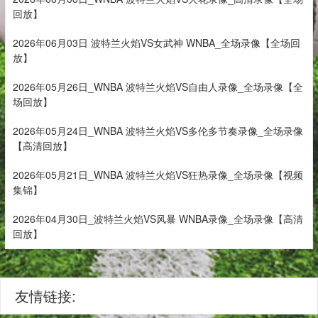
回放】
2026年06月03日 波特兰火焰VS女武神 WNBA_全场录像【全场回
放】
2026年05月26日_WNBA 波特兰火焰VS自由人录像_全场录像【全
场回放】
2026年05月24日_WNBA 波特兰火焰VS多伦多节奏录像_全场录像
【高清回放】
2026年05月21日_WNBA 波特兰火焰VS狂热录像_全场录像【视频
集锦】
2026年04月30日_波特兰火焰VS风暴 WNBA录像_全场录像【高清
回放】
友情链接: