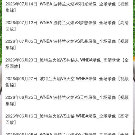
2026年07月14日_WNBA 波特兰火焰VS阳光录像_全场录像【视频
集锦】
2026年07月12日_WNBA 波特兰火焰VS梦想录像_全场录像【高清
回放】
2026年07月05日_WNBA 波特兰火焰VS风暴录像_全场录像【视频
集锦】
2026年06月29日_波特兰火焰VS神秘人 WNBA录像_高清录像【全
场回放】
2026年06月27日_波特兰火焰VS天空 WNBA录像_全场录像【视频
集锦】
2026年06月25日_WNBA 波特兰火焰VS天空录像_全场录像【视频
集锦】
2026年06月16日_波特兰火焰VS山猫 WNBA录像_全场录像【高清
回放】
2026年06月08日_WNBA 波特兰火焰VS火花录像_高清录像【全场