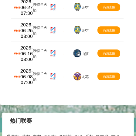
2026-
波特兰火
06-27
WNBA
:
天空
高清直播
焰
07:30
2026-
波特兰火
06-25
WNBA
:
天空
高清直播
焰
08:00
2026-
波特兰火
06-16
WNBA
:
山猫
高清直播
焰
08:00
2026-
波特兰火
06-08
WNBA
:
火花
高清直播
焰
07:00
热门联赛