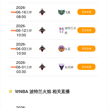
2026-
06-16
WNBA
王牌
:
飞翼
高清直播
08:00
2026-
波特兰火
06-12
WNBA
王牌
:
高清直播
焰
10:00
2026-
06-03
WNBA
王牌
:
火花
高清直播
10:00
2026-
06-01
WNBA
王牌
:
女武神
高清直播
03:30
WNBA 波特兰火焰 相关直播
2026-