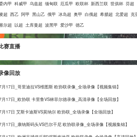
委内甲
科威甲
乌兹超
缅甸联
厄瓜甲
欧联杯
新西兰联
世俱杯
芬超
麦超
西乙
阿甲
黑山乙
俄甲
冰岛超
奥甲
白俄超
希腊超
北爱超
克
塞尔超
以超
土库曼超
波黑甲
爱沙甲
德乙
比赛直播
录像回放
年07月17日_哥里迪拉VS维图斯 欧协联录像_全场录像【视频集锦】
年07月17日_欧协联 卡里鲁VS林菲尔德录像_高清录像【全场回放】
年07月17日 艾斯卡迪斯VS莫纳尔 欧协联_全场录像【全场回放】
年07月17日_康纳斯码头VS巴尔干尼 欧协联录像_全场录像【视频集锦】
年07月17日_欧洲足球俱乐部VS斯肯迪亚 欧协联录像_全场录像【高清回放