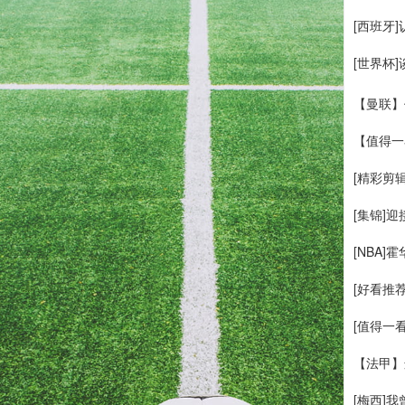
[西班牙
[世界杯
【曼联】
【值得一
[精彩剪
[集锦]
[NBA
[好看推
[值得一
【法甲】
[梅西]