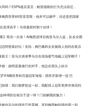
]认同吗？ESPN嘉宾直言：帕雷德斯的行为无法容忍，
]谈梅西世界杯❗苏亚雷斯：他本可以躺平，但还是把国家
任意球高手！马塔曼联时期十佳球！
看】再洗一次澡！AI梅西进球后抱亚马尔入盆，队友全围
辑]迈阿密真好玩！实拍：姆巴佩和女友被路人拍到在夜店
迎接新王！亚马尔弟弟季马尔在现场霸气地戴上冠军帽子！
]霍华德：姚明是最难打的对手，他总在我头上砍分
荐]FIFA晒世界杯历届冠军海报：西班牙新增一冠 巴
看]加维：我们都梦想这一刻，我配得上冠军奖牌并将回到
这种球防住相当于进一球？门前解围的魅力！
我曾被内马尔的球技巧所震撼，直到梅西触到球的那一刻