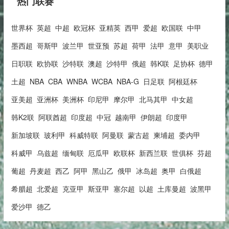
热门联赛
世界杯
英超
中超
欧冠杯
亚精英
西甲
爱超
欧国联
中甲
墨西超
哥斯甲
波兰甲
世亚预
苏超
荷甲
法甲
意甲
美职业
日职联
欧协联
沙特联
澳超
沙特甲
俄超
韩K联
足协杯
德甲
土超
NBA
CBA
WNBA
WCBA
NBA-G
日足联
阿根廷杯
亚美超
亚洲杯
美洲杯
印尼甲
摩尔甲
北马其甲
中女超
韩K2联
阿联酋超
印度超
中冠
越南甲
伊朗超
印度甲
新加坡联
玻利甲
科威特联
阿曼联
蒙古超
柬埔超
委内甲
科威甲
乌兹超
缅甸联
厄瓜甲
欧联杯
新西兰联
世俱杯
芬超
葡超
丹麦超
西乙
阿甲
黑山乙
俄甲
冰岛超
奥甲
白俄超
希腊超
北爱超
克亚甲
斯亚甲
塞尔超
以超
土库曼超
波黑甲
爱沙甲
德乙