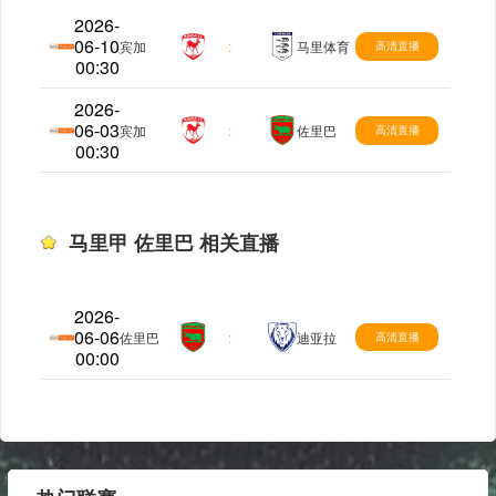
2026-
06-10
马里甲
宾加
:
马里体育
高清直播
00:30
2026-
06-03
马里甲
宾加
:
佐里巴
高清直播
00:30
马里甲 佐里巴 相关直播
2026-
06-06
马里甲
佐里巴
:
迪亚拉
高清直播
00:00