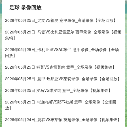
足球 录像回放
2026年05月25日_尤文VS都灵 意甲录像_高清录像【全场回放】
2026年05月25日_马竞VS比利亚雷亚尔 西甲录像_全场录像【视频
集锦】
2026年05月25日_卡利亚里VSAC米兰 意甲录像_全场录像【全场
回放】
2026年05月25日 科莫VS克雷莫纳 意甲_全场录像【视频集锦】
2026年05月25日_意甲 热那亚VS莱切录像_全场录像【全场回放】
2026年05月25日 罗马VS维罗纳 意甲_全场录像【视频集锦】
2026年05月25日 乌迪内斯VS那不勒斯 意甲_全场录像【全场回
放】
2026年05月24日_曼联VS布莱顿 英超录像_全场录像【视频集锦】