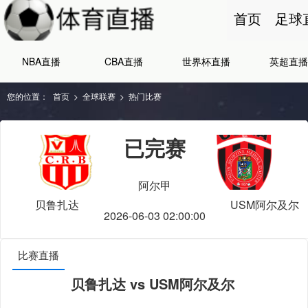
首页
足球
NBA直播
CBA直播
世界杯直播
英超直播
您的位置：
首页
>
全球联赛
>
热门比赛
已完赛
阿尔甲
贝鲁扎达
USM阿尔及尔
2026-06-03 02:00:00
比赛直播
贝鲁扎达 vs USM阿尔及尔