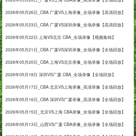
2026年05月26日_CBA 广厦VS上海录像_全场录像【高清回放】
2026年05月23日_CBA 广厦VS深圳录像_全场录像【高清回放】
2026年05月22日 上海VS北京 CBA_全场录像【视频集锦】
2026年05月21日_CBA 广厦VS深圳录像_全场录像【全场回放】
2026年05月20日_CBA 上海VS北京录像_全场录像【全场回放】
2026年05月18日 深圳VS广厦 CBA_全场录像【全场回放】
2026年05月17日_CBA 北京VS上海录像_高清录像【全场回放】
2026年05月16日_CBA 深圳VS广厦录像_高清录像【全场回放】
2026年05月15日_北京VS上海 CBA录像_全场录像【全场回放】
2026年05月13日_山西VS广厦 CBA录像_全场录像【全场回放】