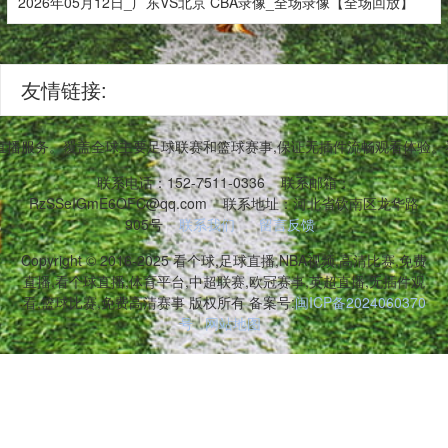
2026年05月12日_广东VS北京 CBA录像_全场录像【全场回放】
友情链接:
事直播服务。覆盖全球主要足球联赛和篮球赛事,保证无插件流畅观看体验
联系电话：152-7511-0336
联系邮箱：
RzSSeIGmE6OFC@qq.com
联系地址：河北省钦南区龙华路
905号
联系我们
留言反馈
Copyright © 2016-2025 看个球,足球直播,NBA视频,高清比赛,免费
直播,看个球直播,体育平台,中超联赛,欧冠赛事,英超直播,无插件观
看,篮球比赛,免费高清赛事 版权所有 备案号:
闽ICP备2024060370
号
网站地图