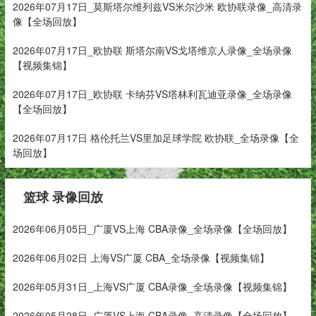
2026年07月17日_莫斯塔尔维列兹VS米尔沙米 欧协联录像_高清录
像【全场回放】
2026年07月17日_欧协联 斯塔尔南VS戈塔维京人录像_全场录像
【视频集锦】
2026年07月17日_欧协联 卡纳芬VS塔林利瓦迪亚录像_全场录像
【全场回放】
2026年07月17日 格伦托兰VS里加足球学院 欧协联_全场录像【全
场回放】
篮球 录像回放
2026年06月05日_广厦VS上海 CBA录像_全场录像【全场回放】
2026年06月02日 上海VS广厦 CBA_全场录像【视频集锦】
2026年05月31日_上海VS广厦 CBA录像_全场录像【视频集锦】
2026年05月28日_广厦VS上海 CBA录像_高清录像【全场回放】