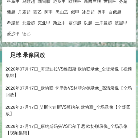
科威甲
乌兹超
缅甸联
厄瓜甲
欧联杯
新西兰联
世俱杯
芬超
葡超
丹麦超
西乙
阿甲
黑山乙
俄甲
冰岛超
奥甲
白俄超
希腊超
北爱超
克亚甲
斯亚甲
塞尔超
以超
土库曼超
波黑甲
爱沙甲
德乙
足球 录像回放
2026年07月17日_哥里迪拉VS维图斯 欧协联录像_全场录像【视频
集锦】
2026年07月17日_欧协联 卡里鲁VS林菲尔德录像_高清录像【全场
回放】
2026年07月17日 艾斯卡迪斯VS莫纳尔 欧协联_全场录像【全场回
放】
2026年07月17日_康纳斯码头VS巴尔干尼 欧协联录像_全场录像
【视频集锦】