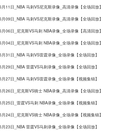
06月11日_NBA 马刺VS尼克斯录像_高清录像【全场回放】
06月09日_NBA 马刺VS尼克斯录像_高清录像【全场回放】
06月06日_尼克斯VS马刺 NBA录像_全场录像【高清回放】
06月04日_尼克斯VS马刺 NBA录像_全场录像【全场回放】
05月31日_NBA 马刺VS雷霆录像_全场录像【全场回放】
05月29日_NBA 雷霆VS马刺录像_全场录像【全场回放】
05月27日_NBA 马刺VS雷霆录像_全场录像【视频集锦】
05月26日_尼克斯VS骑士 NBA录像_高清录像【全场回放】
05月25日_雷霆VS马刺 NBA录像_全场录像【视频集锦】
05月24日_尼克斯VS骑士 NBA录像_全场录像【视频集锦】
05月23日_NBA 雷霆VS马刺录像_全场录像【全场回放】