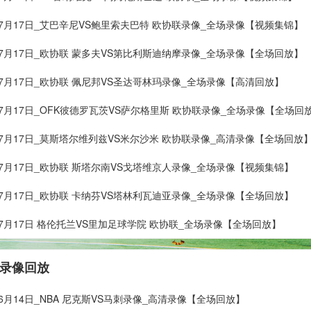
年07月17日_艾巴辛尼VS鲍里索夫巴特 欧协联录像_全场录像【视频集锦】
年07月17日_欧协联 蒙多夫VS第比利斯迪纳摩录像_全场录像【全场回放】
年07月17日_欧协联 佩尼邦VS圣达哥林玛录像_全场录像【高清回放】
年07月17日_OFK彼德罗瓦茨VS萨尔格里斯 欧协联录像_全场录像【全场回
年07月17日_莫斯塔尔维列兹VS米尔沙米 欧协联录像_高清录像【全场回放
年07月17日_欧协联 斯塔尔南VS戈塔维京人录像_全场录像【视频集锦】
年07月17日_欧协联 卡纳芬VS塔林利瓦迪亚录像_全场录像【全场回放】
年07月17日 格伦托兰VS里加足球学院 欧协联_全场录像【全场回放】
 录像回放
06月14日_NBA 尼克斯VS马刺录像_高清录像【全场回放】