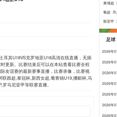
柬埔超
葡超
丹
斯亚甲
足球
2026
 : 土耳其U18VS克罗地亚U18高清在线直播，无插
2026
实时更新。比赛结束后可以在本站查看比赛全程
国际友谊赛的最新赛事直播，比赛录像，比赛视
2026
联酋超,泰冠杯,新西女超,葡青锦U19,挪邮杯,马
2026
APP,罗马尼亚甲等联赛直播。
2026
2026
2026