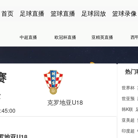
首页
足球直播
篮球直播
足球回放
篮球录像
中超直播
欧冠杯直播
亚精英直播
西
热门
赛
世界杯
谊
世亚预
克罗地亚U18
韩K联
:45:00
亚美超
印度超
克罗地亚U18