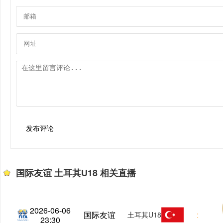
发布评论
国际友谊 土耳其U18 相关直播
2026-06-06
国际友谊
:
土耳其U18
23:30