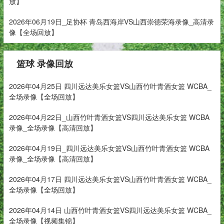
放】
2026年06月19日_足协杯 青岛西海岸VS山西崇德荣海录像_高清录
像【全场回放】
篮球 录像回放
2026年04月25日 四川远达美乐女篮VS山西竹叶青酒女篮 WCBA_
全场录像【全场回放】
2026年04月22日_山西竹叶青酒女篮VS四川远达美乐女篮 WCBA
录像_全场录像【高清回放】
2026年04月19日_四川远达美乐女篮VS山西竹叶青酒女篮 WCBA
录像_全场录像【高清回放】
2026年04月17日 四川远达美乐女篮VS山西竹叶青酒女篮 WCBA_
全场录像【全场回放】
2026年04月14日 山西竹叶青酒女篮VS四川远达美乐女篮 WCBA_
全场录像【视频集锦】