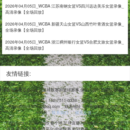
2026年04月05日_WCBA 江苏南钢女篮VS四川远达美乐女篮录像_
高清录像【全场回放】
2026年04月05日_WCBA 新疆天山女篮VS山西竹叶青酒女篮录像_
全场录像【全场回放】
2026年04月05日_WCBA 浙江稠州银行女篮VS合肥文旅女篮录像_
高清录像【全场回放】
友情链接:
事直播服务。覆盖全球主要足球联赛和篮球赛事,保证无插件流畅观看体验
联系电话：152-7511-0336
联系邮箱：
RzSSeIGmE6OFC@qq.com
联系地址：河北省钦南区龙华路
905号
联系我们
留言反馈
Copyright © 2016-2025 看个球,足球直播,NBA视频,高清比赛,免费
直播,看个球直播,体育平台,中超联赛,欧冠赛事,英超直播,无插件观