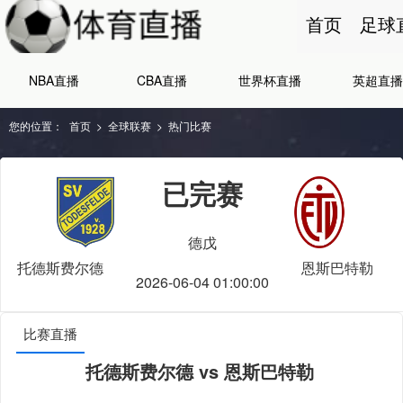
首页
足球
NBA直播
CBA直播
世界杯直播
英超直播
您的位置：
首页
>
全球联赛
>
热门比赛
已完赛
德戊
托德斯费尔德
恩斯巴特勒
2026-06-04 01:00:00
比赛直播
托德斯费尔德 vs 恩斯巴特勒