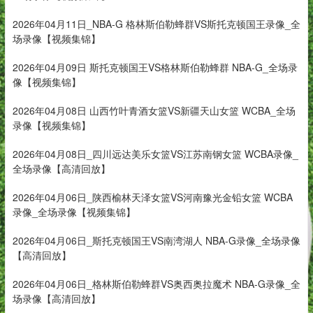
2026年04月11日_NBA-G 格林斯伯勒蜂群VS斯托克顿国王录像_全
场录像【视频集锦】
2026年04月09日 斯托克顿国王VS格林斯伯勒蜂群 NBA-G_全场录
像【视频集锦】
2026年04月08日 山西竹叶青酒女篮VS新疆天山女篮 WCBA_全场
录像【视频集锦】
2026年04月08日_四川远达美乐女篮VS江苏南钢女篮 WCBA录像_
全场录像【高清回放】
2026年04月06日_陕西榆林天泽女篮VS河南豫光金铅女篮 WCBA
录像_全场录像【视频集锦】
2026年04月06日_斯托克顿国王VS南湾湖人 NBA-G录像_全场录像
【高清回放】
2026年04月06日_格林斯伯勒蜂群VS奥西奥拉魔术 NBA-G录像_全
场录像【高清回放】