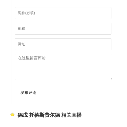
发布评论
德戊 托德斯费尔德 相关直播