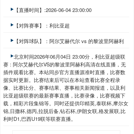
【直播时间】:2026-06-04 23:00:00
【对阵赛事】：利比亚超
【对阵球队】：阿尔艾赫代尔 vs 的黎波里阿赫利
北京时间2026年06月04日 23:00分，利比亚超级联
赛 : 阿尔艾赫代尔VS的黎波里阿赫利高清在线直播，无
插件观看比赛。本站同步官方直播源准时直播，比赛数
据实时更新。比赛结束后可以在本站查看比赛全程录
像、比赛比分、赛事结果、赛事相关新闻报道，以及利
比亚超级联赛的最新赛事直播，比赛录像，比赛视频下
载，精彩片段集锦等。同时还提供印精英,泰联杯,摩尔女
锦,日撒杯,德丙,拉脱后备,钻石杯,伊朗女联,格发展联,比
利时D1,巴西U19联等联赛直播。