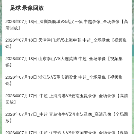
足球 录像回放
2026年07月18日_深圳新鹏城VS武汉三镇 中超录像_全场录像【高
清回放】
2026年07月18日 天津津门虎VS上海申花 中超_全场录像【视频集
锦】
2026年07月18日 山东泰山VS大连英博 中超_全场录像【视频集
锦】
2026年07月18日 浙江队VS重庆铜梁龙 中超_全场录像【视频集
锦】
2026年07月17日_中超 上海海港VS云南玉昆录像_全场录像【高清
回放】
2026年07月17日_中超 青岛海牛VS河南队录像_高清录像【全场回
放】
2026年07月17日_中超 辽宁铁人VS北京国安录像_全场录像【视频