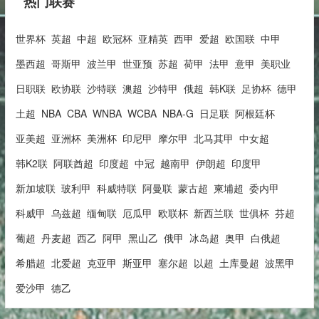
热门联赛
世界杯
英超
中超
欧冠杯
亚精英
西甲
爱超
欧国联
中甲
墨西超
哥斯甲
波兰甲
世亚预
苏超
荷甲
法甲
意甲
美职业
日职联
欧协联
沙特联
澳超
沙特甲
俄超
韩K联
足协杯
德甲
土超
NBA
CBA
WNBA
WCBA
NBA-G
日足联
阿根廷杯
亚美超
亚洲杯
美洲杯
印尼甲
摩尔甲
北马其甲
中女超
韩K2联
阿联酋超
印度超
中冠
越南甲
伊朗超
印度甲
新加坡联
玻利甲
科威特联
阿曼联
蒙古超
柬埔超
委内甲
科威甲
乌兹超
缅甸联
厄瓜甲
欧联杯
新西兰联
世俱杯
芬超
葡超
丹麦超
西乙
阿甲
黑山乙
俄甲
冰岛超
奥甲
白俄超
希腊超
北爱超
克亚甲
斯亚甲
塞尔超
以超
土库曼超
波黑甲
爱沙甲
德乙