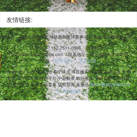
友情链接:
事直播服务。覆盖全球主要足球联赛和篮球赛事,保证无插件流畅观看体验
联系电话：152-7511-0336
联系邮箱：
RzSSeIGmE6OFC@qq.com
联系地址：河北省钦南区龙华路
905号
联系我们
留言反馈
Copyright © 2016-2025 看个球,足球直播,NBA视频,高清比赛,免费
直播,看个球直播,体育平台,中超联赛,欧冠赛事,英超直播,无插件观
看,篮球比赛,免费高清赛事 版权所有 备案号:
闽ICP备2024060370
号
网站地图