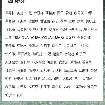
热门联赛
世界杯
英超
中超
欧冠杯
亚精英
西甲
爱超
欧国联
中甲
墨西超
哥斯甲
波兰甲
世亚预
苏超
荷甲
法甲
意甲
美职业
日职联
欧协联
沙特联
澳超
沙特甲
俄超
韩K联
足协杯
德甲
土超
NBA
CBA
WNBA
WCBA
NBA-G
日足联
阿根廷杯
亚美超
亚洲杯
美洲杯
印尼甲
摩尔甲
北马其甲
中女超
韩K2联
阿联酋超
印度超
中冠
越南甲
伊朗超
印度甲
新加坡联
玻利甲
科威特联
阿曼联
蒙古超
柬埔超
委内甲
科威甲
乌兹超
缅甸联
厄瓜甲
欧联杯
新西兰联
世俱杯
芬超
葡超
丹麦超
西乙
阿甲
黑山乙
俄甲
冰岛超
奥甲
白俄超
希腊超
北爱超
克亚甲
斯亚甲
塞尔超
以超
土库曼超
波黑甲
爱沙甲
德乙