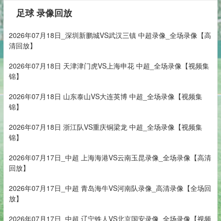
足球 录像回放
2026年07月18日_深圳新鹏城VS武汉三镇 中超录像_全场录像【高
清回放】
2026年07月18日 天津津门虎VS上海申花 中超_全场录像【视频集
锦】
2026年07月18日 山东泰山VS大连英博 中超_全场录像【视频集
锦】
2026年07月18日 浙江队VS重庆铜梁龙 中超_全场录像【视频集
锦】
2026年07月17日_中超 上海海港VS云南玉昆录像_全场录像【高清
回放】
2026年07月17日_中超 青岛海牛VS河南队录像_高清录像【全场回
放】
2026年07月17日_中超 辽宁铁人VS北京国安录像_全场录像【视频