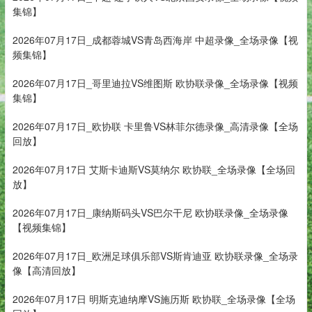
集锦】
2026年07月17日_成都蓉城VS青岛西海岸 中超录像_全场录像【视
频集锦】
2026年07月17日_哥里迪拉VS维图斯 欧协联录像_全场录像【视频
集锦】
2026年07月17日_欧协联 卡里鲁VS林菲尔德录像_高清录像【全场
回放】
2026年07月17日 艾斯卡迪斯VS莫纳尔 欧协联_全场录像【全场回
放】
2026年07月17日_康纳斯码头VS巴尔干尼 欧协联录像_全场录像
【视频集锦】
2026年07月17日_欧洲足球俱乐部VS斯肯迪亚 欧协联录像_全场录
像【高清回放】
2026年07月17日 明斯克迪纳摩VS施历斯 欧协联_全场录像【全场