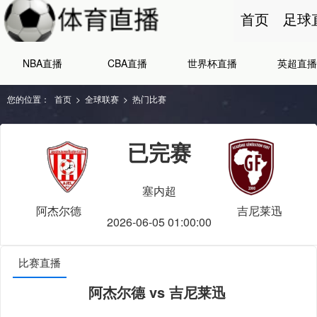
首页
足球
NBA直播
CBA直播
世界杯直播
英超直播
您的位置：
首页
>
全球联赛
>
热门比赛
已完赛
塞内超
阿杰尔德
吉尼莱迅
2026-06-05 01:00:00
比赛直播
阿杰尔德 vs 吉尼莱迅