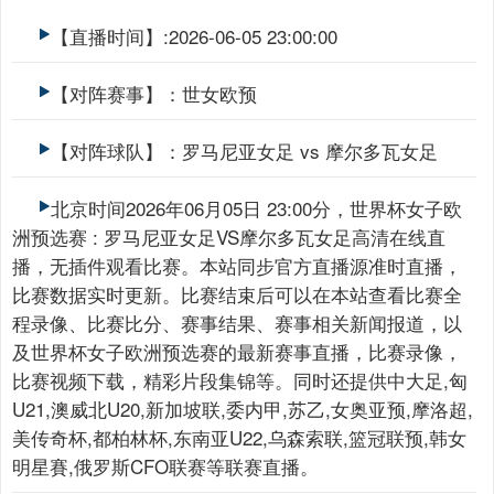
【直播时间】:2026-06-05 23:00:00
【对阵赛事】：世女欧预
【对阵球队】：罗马尼亚女足 vs 摩尔多瓦女足
北京时间2026年06月05日 23:00分，世界杯女子欧
洲预选赛 : 罗马尼亚女足VS摩尔多瓦女足高清在线直
播，无插件观看比赛。本站同步官方直播源准时直播，
比赛数据实时更新。比赛结束后可以在本站查看比赛全
程录像、比赛比分、赛事结果、赛事相关新闻报道，以
及世界杯女子欧洲预选赛的最新赛事直播，比赛录像，
比赛视频下载，精彩片段集锦等。同时还提供中大足,匈
U21,澳威北U20,新加坡联,委内甲,苏乙,女奥亚预,摩洛超,
美传奇杯,都柏林杯,东南亚U22,乌森索联,篮冠联预,韩女
明星賽,俄罗斯CFO联赛等联赛直播。