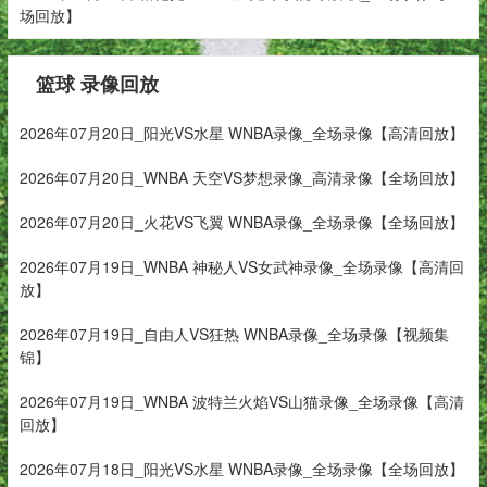
场回放】
篮球 录像回放
2026年07月20日_阳光VS水星 WNBA录像_全场录像【高清回放】
2026年07月20日_WNBA 天空VS梦想录像_高清录像【全场回放】
2026年07月20日_火花VS飞翼 WNBA录像_全场录像【全场回放】
2026年07月19日_WNBA 神秘人VS女武神录像_全场录像【高清回
放】
2026年07月19日_自由人VS狂热 WNBA录像_全场录像【视频集
锦】
2026年07月19日_WNBA 波特兰火焰VS山猫录像_全场录像【高清
回放】
2026年07月18日_阳光VS水星 WNBA录像_全场录像【全场回放】