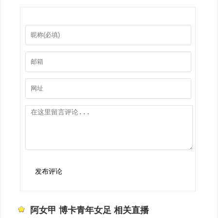
发布评论
阿女甲 博卡青年女足 相关直播