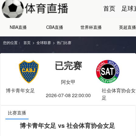
首页
足球
NBA直播
CBA直播
世界杯直播
英超直播
您的位置：
首页
>
全球联赛
>
热门比赛
已完赛
阿女甲
博卡青年女足
社会体育协会女
2026-07-08 22:00:00
足
比赛直播
博卡青年女足 vs 社会体育协会女足