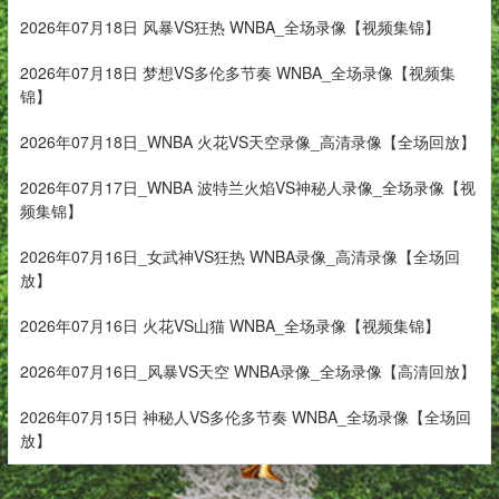
2026年07月18日 风暴VS狂热 WNBA_全场录像【视频集锦】
2026年07月18日 梦想VS多伦多节奏 WNBA_全场录像【视频集
锦】
2026年07月18日_WNBA 火花VS天空录像_高清录像【全场回放】
2026年07月17日_WNBA 波特兰火焰VS神秘人录像_全场录像【视
频集锦】
2026年07月16日_女武神VS狂热 WNBA录像_高清录像【全场回
放】
2026年07月16日 火花VS山猫 WNBA_全场录像【视频集锦】
2026年07月16日_风暴VS天空 WNBA录像_全场录像【高清回放】
2026年07月15日 神秘人VS多伦多节奏 WNBA_全场录像【全场回
放】