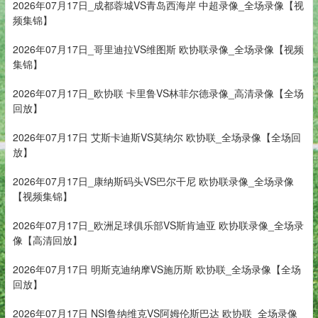
2026年07月17日_成都蓉城VS青岛西海岸 中超录像_全场录像【视
频集锦】
2026年07月17日_哥里迪拉VS维图斯 欧协联录像_全场录像【视频
集锦】
2026年07月17日_欧协联 卡里鲁VS林菲尔德录像_高清录像【全场
回放】
2026年07月17日 艾斯卡迪斯VS莫纳尔 欧协联_全场录像【全场回
放】
2026年07月17日_康纳斯码头VS巴尔干尼 欧协联录像_全场录像
【视频集锦】
2026年07月17日_欧洲足球俱乐部VS斯肯迪亚 欧协联录像_全场录
像【高清回放】
2026年07月17日 明斯克迪纳摩VS施历斯 欧协联_全场录像【全场
回放】
2026年07月17日 NSI鲁纳维克VS阿姆伦斯巴达 欧协联_全场录像