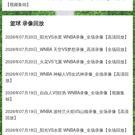
【视频集锦】
篮球 录像回放
2026年07月20日_阳光VS水星 WNBA录像_全场录像【高清回放】
2026年07月20日_WNBA 天空VS梦想录像_高清录像【全场回放】
2026年07月20日_火花VS飞翼 WNBA录像_全场录像【全场回放】
2026年07月19日_WNBA 神秘人VS女武神录像_全场录像【高清回
放】
2026年07月19日_自由人VS狂热 WNBA录像_全场录像【视频集
锦】
2026年07月19日_WNBA 波特兰火焰VS山猫录像_全场录像【高清
回放】
2026年07月18日_阳光VS水星 WNBA录像_全场录像【全场回放】