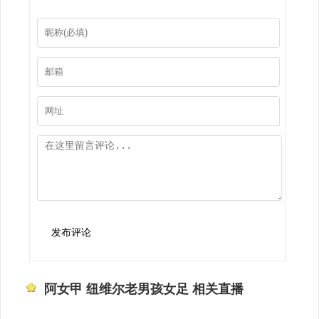
发布评论
阿女甲 纽维尔老男孩女足 相关直播