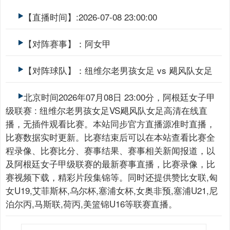
【直播时间】:2026-07-08 23:00:00
【对阵赛事】：阿女甲
【对阵球队】：纽维尔老男孩女足 vs 飓风队女足
北京时间2026年07月08日 23:00分，阿根廷女子甲
级联赛 : 纽维尔老男孩女足VS飓风队女足高清在线直
播，无插件观看比赛。本站同步官方直播源准时直播，
比赛数据实时更新。比赛结束后可以在本站查看比赛全
程录像、比赛比分、赛事结果、赛事相关新闻报道，以
及阿根廷女子甲级联赛的最新赛事直播，比赛录像，比
赛视频下载，精彩片段集锦等。同时还提供赞比女联,匈
女U19,艾菲斯杯,乌尔杯,塞浦女杯,女奥非预,塞浦U21,尼
泊尔丙,马斯联,荷丙,美篮锦U16等联赛直播。