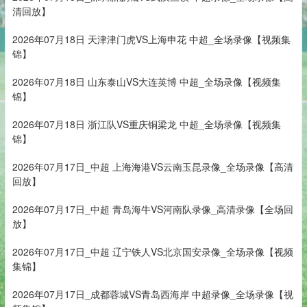
清回放】
2026年07月18日 天津津门虎VS上海申花 中超_全场录像【视频集
锦】
2026年07月18日 山东泰山VS大连英博 中超_全场录像【视频集
锦】
2026年07月18日 浙江队VS重庆铜梁龙 中超_全场录像【视频集
锦】
2026年07月17日_中超 上海海港VS云南玉昆录像_全场录像【高清
回放】
2026年07月17日_中超 青岛海牛VS河南队录像_高清录像【全场回
放】
2026年07月17日_中超 辽宁铁人VS北京国安录像_全场录像【视频
集锦】
2026年07月17日_成都蓉城VS青岛西海岸 中超录像_全场录像【视