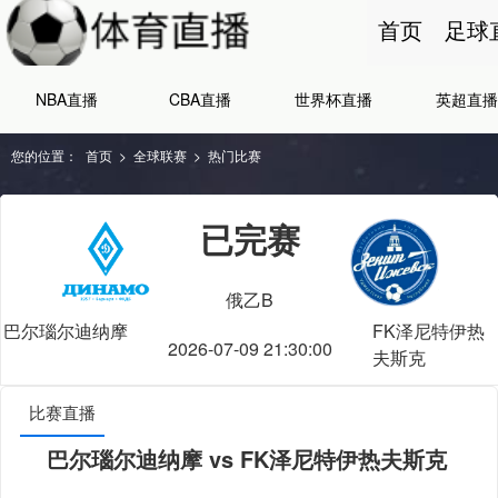
首页
足球
NBA直播
CBA直播
世界杯直播
英超直播
您的位置：
首页
>
全球联赛
>
热门比赛
已完赛
俄乙B
巴尔瑙尔迪纳摩
FK泽尼特伊热
2026-07-09 21:30:00
夫斯克
比赛直播
巴尔瑙尔迪纳摩 vs FK泽尼特伊热夫斯克