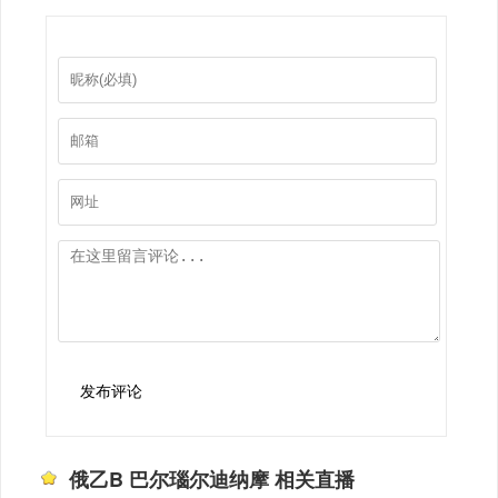
发布评论
俄乙B 巴尔瑙尔迪纳摩 相关直播