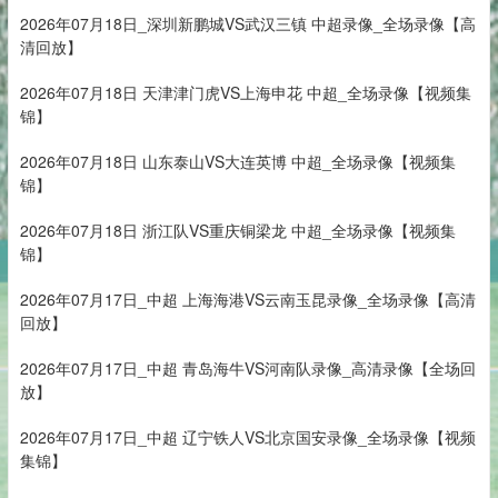
2026年07月18日_深圳新鹏城VS武汉三镇 中超录像_全场录像【高
清回放】
2026年07月18日 天津津门虎VS上海申花 中超_全场录像【视频集
锦】
2026年07月18日 山东泰山VS大连英博 中超_全场录像【视频集
锦】
2026年07月18日 浙江队VS重庆铜梁龙 中超_全场录像【视频集
锦】
2026年07月17日_中超 上海海港VS云南玉昆录像_全场录像【高清
回放】
2026年07月17日_中超 青岛海牛VS河南队录像_高清录像【全场回
放】
2026年07月17日_中超 辽宁铁人VS北京国安录像_全场录像【视频
集锦】