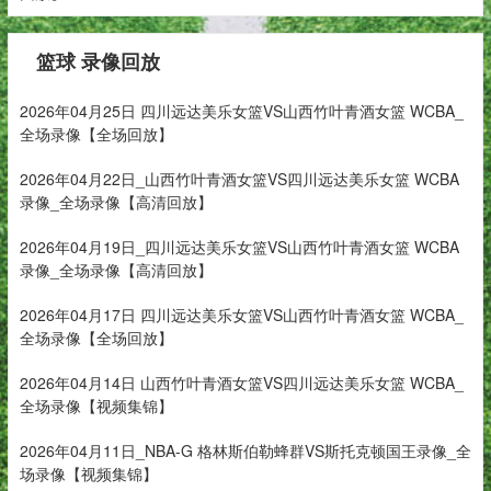
篮球 录像回放
2026年04月25日 四川远达美乐女篮VS山西竹叶青酒女篮 WCBA_
全场录像【全场回放】
2026年04月22日_山西竹叶青酒女篮VS四川远达美乐女篮 WCBA
录像_全场录像【高清回放】
2026年04月19日_四川远达美乐女篮VS山西竹叶青酒女篮 WCBA
录像_全场录像【高清回放】
2026年04月17日 四川远达美乐女篮VS山西竹叶青酒女篮 WCBA_
全场录像【全场回放】
2026年04月14日 山西竹叶青酒女篮VS四川远达美乐女篮 WCBA_
全场录像【视频集锦】
2026年04月11日_NBA-G 格林斯伯勒蜂群VS斯托克顿国王录像_全
场录像【视频集锦】