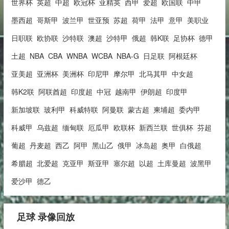
世界杯
英超
中超
欧冠杯
亚精英
西甲
爱超
欧国联
中甲
墨西超
哥斯甲
波兰甲
世亚预
苏超
荷甲
法甲
意甲
美职业
日职联
欧协联
沙特联
澳超
沙特甲
俄超
韩K联
足协杯
德甲
土超
NBA
CBA
WNBA
WCBA
NBA-G
日足联
阿根廷杯
亚美超
亚洲杯
美洲杯
印尼甲
摩尔甲
北马其甲
中女超
韩K2联
阿联酋超
印度超
中冠
越南甲
伊朗超
印度甲
新加坡联
玻利甲
科威特联
阿曼联
蒙古超
柬埔超
委内甲
科威甲
乌兹超
缅甸联
厄瓜甲
欧联杯
新西兰联
世俱杯
芬超
葡超
丹麦超
西乙
阿甲
黑山乙
俄甲
冰岛超
奥甲
白俄超
希腊超
北爱超
克亚甲
斯亚甲
塞尔超
以超
土库曼超
波黑甲
爱沙甲
德乙
足球 录像回放