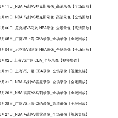
06月11日_NBA 马刺VS尼克斯录像_高清录像【全场回放】
06月09日_NBA 马刺VS尼克斯录像_高清录像【全场回放】
06月06日_尼克斯VS马刺 NBA录像_全场录像【高清回放】
06月05日_广厦VS上海 CBA录像_全场录像【全场回放】
06月04日_尼克斯VS马刺 NBA录像_全场录像【全场回放】
06月02日 上海VS广厦 CBA_全场录像【视频集锦】
05月31日_上海VS广厦 CBA录像_全场录像【视频集锦】
05月31日_NBA 马刺VS雷霆录像_全场录像【全场回放】
05月29日_NBA 雷霆VS马刺录像_全场录像【全场回放】
05月28日_广厦VS上海 CBA录像_高清录像【全场回放】
05月27日_NBA 马刺VS雷霆录像_全场录像【视频集锦】