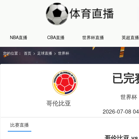
NBA直播
CBA直播
世界杯直播
英超直播
您的位置：
首页
>
足球直播
>
世界杯
已完
世界杯
哥伦比亚
2026-07-08 04
比赛直播
哥伦比亚 vs