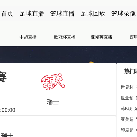
首页
足球直播
篮球直播
足球回放
篮球录像
中超直播
欧冠杯直播
亚精英直播
西
热门
赛
世界杯
世亚预
瑞士
韩K联
:00:00
亚美超
印度超
 瑞士