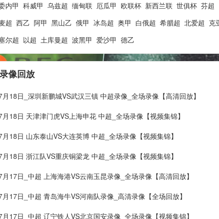
委内甲
科威甲
乌兹超
缅甸联
厄瓜甲
欧联杯
新西兰联
世俱杯
芬超
麦超
西乙
阿甲
黑山乙
俄甲
冰岛超
奥甲
白俄超
希腊超
北爱超
克
塞尔超
以超
土库曼超
波黑甲
爱沙甲
德乙
 录像回放
年07月18日_深圳新鹏城VS武汉三镇 中超录像_全场录像【高清回放】
年07月18日 天津津门虎VS上海申花 中超_全场录像【视频集锦】
年07月18日 山东泰山VS大连英博 中超_全场录像【视频集锦】
年07月18日 浙江队VS重庆铜梁龙 中超_全场录像【视频集锦】
年07月17日_中超 上海海港VS云南玉昆录像_全场录像【高清回放】
年07月17日_中超 青岛海牛VS河南队录像_高清录像【全场回放】
年07月17日_中超 辽宁铁人VS北京国安录像_全场录像【视频集锦】