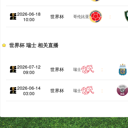
2026-06-18
世界杯
:
哥伦比亚
10:00
世界杯 瑞士 相关直播
2026-07-12
世界杯
:
瑞士
09:00
2026-06-14
世界杯
:
瑞士
03:00