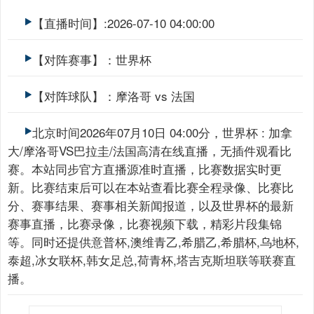
【直播时间】:2026-07-10 04:00:00
【对阵赛事】：世界杯
【对阵球队】：摩洛哥 vs 法国
北京时间2026年07月10日 04:00分，世界杯 : 加拿
大/摩洛哥VS巴拉圭/法国高清在线直播，无插件观看比
赛。本站同步官方直播源准时直播，比赛数据实时更
新。比赛结束后可以在本站查看比赛全程录像、比赛比
分、赛事结果、赛事相关新闻报道，以及世界杯的最新
赛事直播，比赛录像，比赛视频下载，精彩片段集锦
等。同时还提供意普杯,澳维青乙,希腊乙,希腊杯,乌地杯,
泰超,冰女联杯,韩女足总,荷青杯,塔吉克斯坦联等联赛直
播。