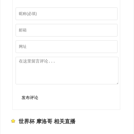
发布评论
世界杯 摩洛哥 相关直播