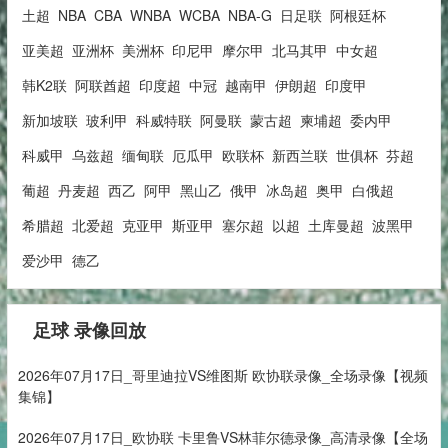
土超
NBA
CBA
WNBA
WCBA
NBA-G
日足联
阿根廷杯
亚美超
亚洲杯
美洲杯
印尼甲
摩尔甲
北马其甲
中女超
韩K2联
阿联酋超
印度超
中冠
越南甲
伊朗超
印度甲
新加坡联
玻利甲
科威特联
阿曼联
蒙古超
柬埔超
委内甲
科威甲
乌兹超
缅甸联
厄瓜甲
欧联杯
新西兰联
世俱杯
芬超
葡超
丹麦超
西乙
阿甲
黑山乙
俄甲
冰岛超
奥甲
白俄超
希腊超
北爱超
克亚甲
斯亚甲
塞尔超
以超
土库曼超
波黑甲
爱沙甲
德乙
足球 录像回放
2026年07月17日_哥里迪拉VS维图斯 欧协联录像_全场录像【视频
集锦】
2026年07月17日_欧协联 卡里鲁VS林菲尔德录像_高清录像【全场