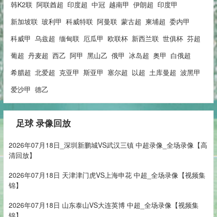
韩K2联
阿联酋超
印度超
中冠
越南甲
伊朗超
印度甲
新加坡联
玻利甲
科威特联
阿曼联
蒙古超
柬埔超
委内甲
科威甲
乌兹超
缅甸联
厄瓜甲
欧联杯
新西兰联
世俱杯
芬超
葡超
丹麦超
西乙
阿甲
黑山乙
俄甲
冰岛超
奥甲
白俄超
希腊超
北爱超
克亚甲
斯亚甲
塞尔超
以超
土库曼超
波黑甲
爱沙甲
德乙
足球 录像回放
2026年07月18日_深圳新鹏城VS武汉三镇 中超录像_全场录像【高
清回放】
2026年07月18日 天津津门虎VS上海申花 中超_全场录像【视频集
锦】
2026年07月18日 山东泰山VS大连英博 中超_全场录像【视频集
锦】