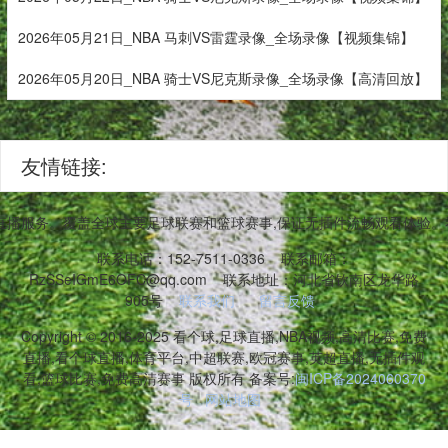
2026年05月21日_NBA 马刺VS雷霆录像_全场录像【视频集锦】
2026年05月20日_NBA 骑士VS尼克斯录像_全场录像【高清回放】
友情链接:
事直播服务。覆盖全球主要足球联赛和篮球赛事,保证无插件流畅观看体验
联系电话：152-7511-0336
联系邮箱：
RzSSeIGmE6OFC@qq.com
联系地址：河北省钦南区龙华路
905号
联系我们
留言反馈
Copyright © 2016-2025 看个球,足球直播,NBA视频,高清比赛,免费
直播,看个球直播,体育平台,中超联赛,欧冠赛事,英超直播,无插件观
看,篮球比赛,免费高清赛事 版权所有 备案号:
闽ICP备2024060370
号
网站地图