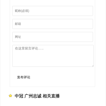
发布评论
中冠 广州志诚 相关直播