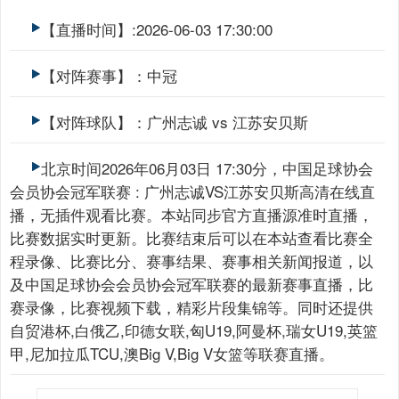
【直播时间】:2026-06-03 17:30:00
【对阵赛事】：中冠
【对阵球队】：广州志诚 vs 江苏安贝斯
北京时间2026年06月03日 17:30分，中国足球协会
会员协会冠军联赛 : 广州志诚VS江苏安贝斯高清在线直
播，无插件观看比赛。本站同步官方直播源准时直播，
比赛数据实时更新。比赛结束后可以在本站查看比赛全
程录像、比赛比分、赛事结果、赛事相关新闻报道，以
及中国足球协会会员协会冠军联赛的最新赛事直播，比
赛录像，比赛视频下载，精彩片段集锦等。同时还提供
自贸港杯,白俄乙,印德女联,匈U19,阿曼杯,瑞女U19,英篮
甲,尼加拉瓜TCU,澳Big V,Big V女篮等联赛直播。