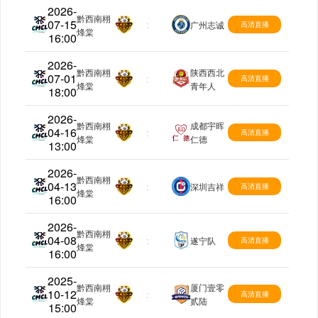
2026-
黔西南栩
07-15
中冠
:
广州志诚
高清直播
烽棠
16:00
2026-
黔西南栩
陕西西北
07-01
中冠
:
高清直播
烽棠
青年人
18:00
2026-
黔西南栩
成都宇晖
04-16
中冠
:
高清直播
烽棠
仁德
13:00
2026-
黔西南栩
04-13
中冠
:
深圳吉祥
高清直播
烽棠
16:00
2026-
黔西南栩
04-08
中冠
:
遂宁队
高清直播
烽棠
16:00
2025-
黔西南栩
厦门壹零
10-12
中冠
:
高清直播
烽棠
贰陆
15:00