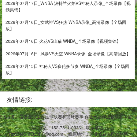
2026年07月17日_WNBA 波特兰火焰VS神秘人录像_全场录像【视
频集锦】
2026年07月16日_女武神VS狂热 WNBA录像_高清录像【全场回
放】
2026年07月16日 火花VS山猫 WNBA_全场录像【视频集锦】
2026年07月16日_风暴VS天空 WNBA录像_全场录像【高清回放】
2026年07月15日 神秘人VS多伦多节奏 WNBA_全场录像【全场回
放】
友情链接:
事直播服务。覆盖全球主要足球联赛和篮球赛事,保证无插件流畅观看体验
联系电话：152-7511-0336
联系邮箱：
RzSSeIGmE6OFC@qq.com
联系地址：河北省钦南区龙华路