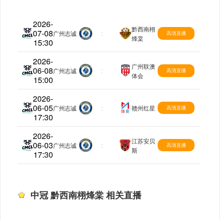
2026-
黔西南栩
07-08
中冠
广州志诚
:
高清直播
烽棠
15:30
2026-
广州联澳
06-08
中冠
广州志诚
:
高清直播
体会
15:00
2026-
06-05
中冠
广州志诚
:
赣州红星
高清直播
17:30
2026-
江苏安贝
06-03
中冠
广州志诚
:
高清直播
斯
17:30
中冠 黔西南栩烽棠 相关直播