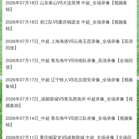
2026年07月18日 山东泰山VS大连英博 中超_全场录像【视频集
锦】
2026年07月18日 浙江队VS重庆铜梁龙 中超_全场录像【视频集
锦】
2026年07月17日_中超 上海海港VS云南玉昆录像_全场录像【高清
回放】
2026年07月17日_中超 青岛海牛VS河南队录像_高清录像【全场回
放】
2026年07月17日_中超 辽宁铁人VS北京国安录像_全场录像【视频
集锦】
2026年07月17日_成都蓉城VS青岛西海岸 中超录像_全场录像【视
频集锦】
2026年07月14日_中超 青岛海牛VS浙江队录像_全场录像【视频集
锦】
2026年07月11日 重庆铜梁龙VS成都蓉城 中超_全场录像【全场回