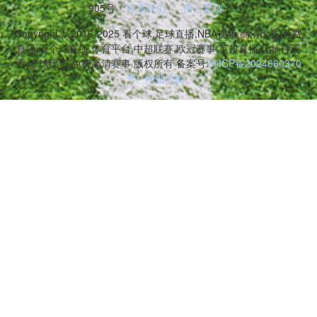
905号
联系我们
留言反馈
Copyright © 2016-2025 看个球,足球直播,NBA视频,高清比赛,免费
直播,看个球直播,体育平台,中超联赛,欧冠赛事,英超直播,无插件观
看,篮球比赛,免费高清赛事 版权所有 备案号:
闽ICP备2024060370
号
网站地图