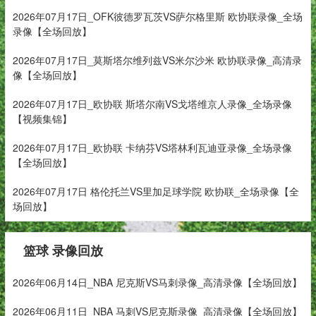
2026年07月17日_OFK彼德罗瓦茨VS萨尔格里斯 欧协联录像_全场
录像【全场回放】
2026年07月17日_莫斯塔尔维列兹VS米尔沙米 欧协联录像_高清录
像【全场回放】
2026年07月17日_欧协联 斯塔尔南VS戈塔维京人录像_全场录像
【视频集锦】
2026年07月17日_欧协联 卡纳芬VS塔林利瓦迪亚录像_全场录像
【全场回放】
2026年07月17日 格伦托兰VS里加足球学院 欧协联_全场录像【全
场回放】
篮球 录像回放
2026年06月14日_NBA 尼克斯VS马刺录像_高清录像【全场回放】
2026年06月11日_NBA 马刺VS尼克斯录像_高清录像【全场回放】