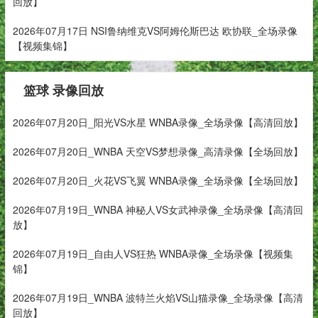
回放】
2026年07月17日 NSI鲁纳维克VS阿姆伦斯巴达 欧协联_全场录像
【视频集锦】
篮球 录像回放
2026年07月20日_阳光VS水星 WNBA录像_全场录像【高清回放】
2026年07月20日_WNBA 天空VS梦想录像_高清录像【全场回放】
2026年07月20日_火花VS飞翼 WNBA录像_全场录像【全场回放】
2026年07月19日_WNBA 神秘人VS女武神录像_全场录像【高清回
放】
2026年07月19日_自由人VS狂热 WNBA录像_全场录像【视频集
锦】
2026年07月19日_WNBA 波特兰火焰VS山猫录像_全场录像【高清
回放】