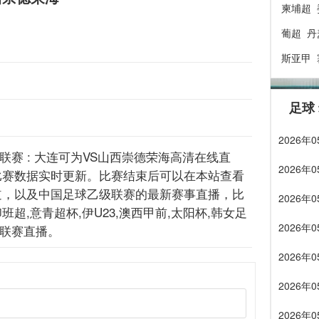
柬埔超
葡超
丹
斯亚甲
足球
2026
乙级联赛 : 大连可为VS山西崇德荣海高清在线直
2026
比赛数据实时更新。比赛结束后可以在本站查看
道，以及中国足球乙级联赛的最新赛事直播，比
2026
,意青超杯,伊U23,澳西甲前,太阳杯,韩女足
2026
等联赛直播。
2026
2026
2026