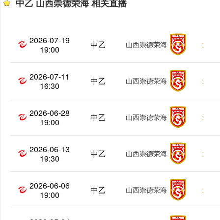
中乙 山西崇德荣海 相关直播
2026-07-19
中乙
:
山西崇德荣海
19:00
2026-07-11
中乙
:
山西崇德荣海
16:30
2026-06-28
中乙
:
山西崇德荣海
19:00
2026-06-13
中乙
:
山西崇德荣海
19:30
2026-06-06
中乙
:
山西崇德荣海
19:00