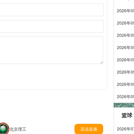
2026
2026
2026
2026
2026
2026
2026
2026
篮球
2026年
北京理工
高清直播