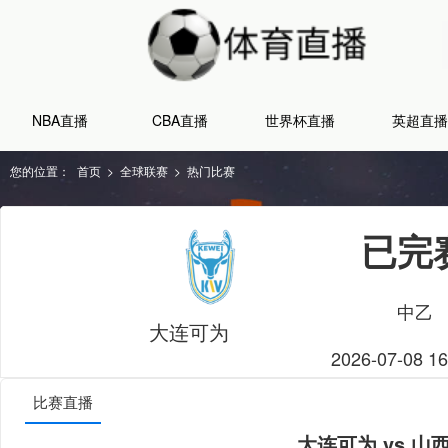
NBA直播
CBA直播
世界杯直播
英超直播
您的位置：
首页
>
全球联赛
>
热门比赛
已完
中乙
大连可为
2026-07-08 16
比赛直播
大连可为 vs 山