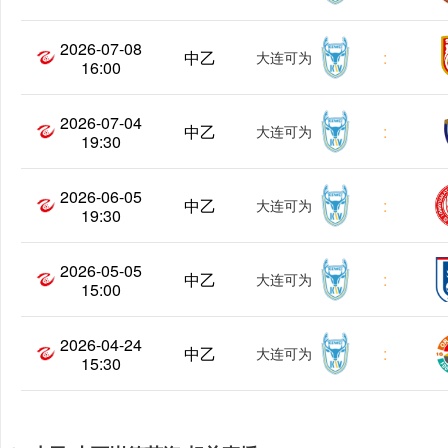
2026-07-08
中乙
:
大连可为
16:00
2026-07-04
中乙
:
大连可为
19:30
2026-06-05
中乙
:
大连可为
19:30
2026-05-05
中乙
:
大连可为
15:00
2026-04-24
中乙
:
大连可为
15:30