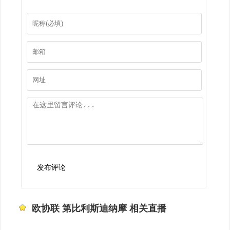
发布评论
欧协联 第比利斯迪纳摩 相关直播